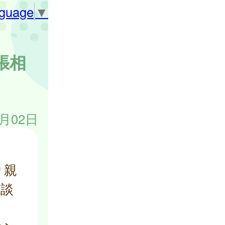
nguage
▼
張相
4月02日
り親
相談