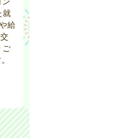
コン
た就
や給
会交
りご
す。