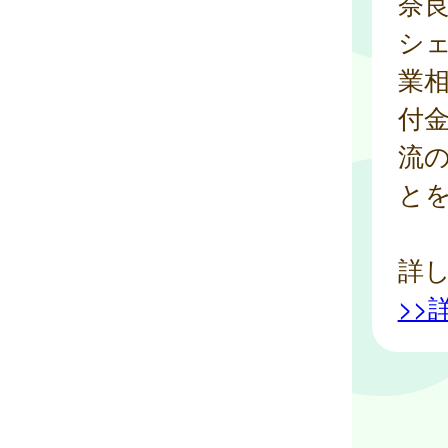
奈
シ
業
付
流
と
詳
>>