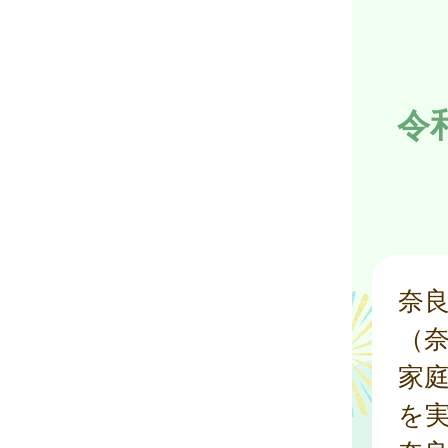
令
奈
（
家
を