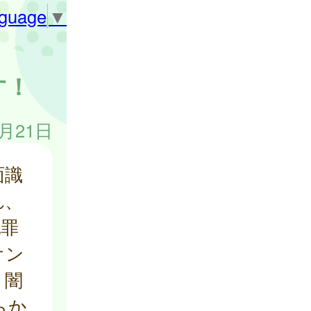
nguage
▼
す！
3月21日
面識
れ、
犯罪
オン
、闇
らか