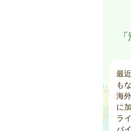
「
最
も
海
に
ラ
バ