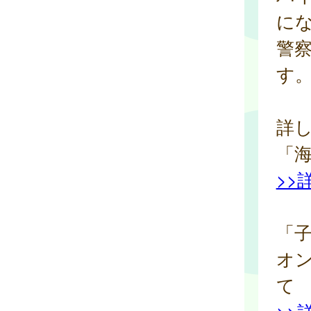
に
警
す
詳
「
>>
「
オ
て