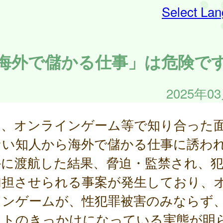
Select La
海外で儲かる仕事」は危険で
2025年0
近、オンラインゲーム等で知り合った
ない知人から海外で儲かる仕事に誘わ
外に渡航した結果、脅迫・監禁され、
加担させられる事案が発生しており、
インゲームが、性犯罪被害のみならず
イトのきっかけになっている実態が明