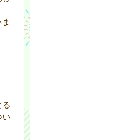
いま
なる
つい