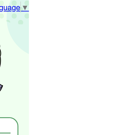
nguage
▼