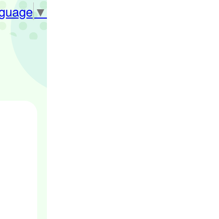
nguage
▼