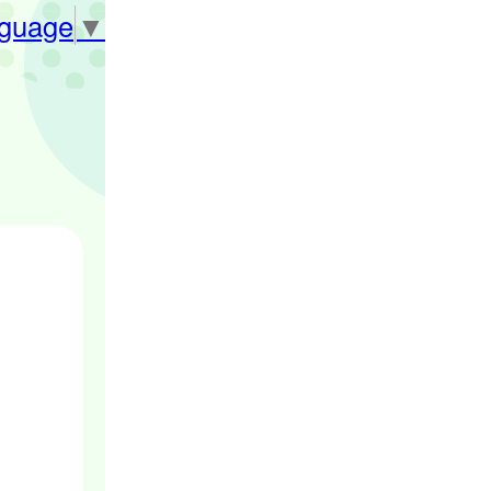
nguage
▼