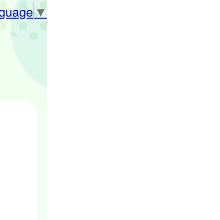
nguage
▼