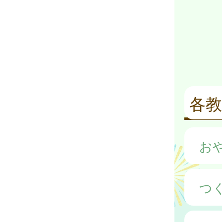
各教
お
つ