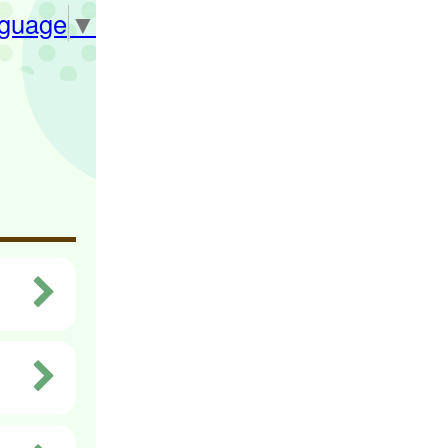
nguage
▼