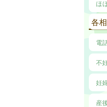
ほ
各相
電
不
妊
産