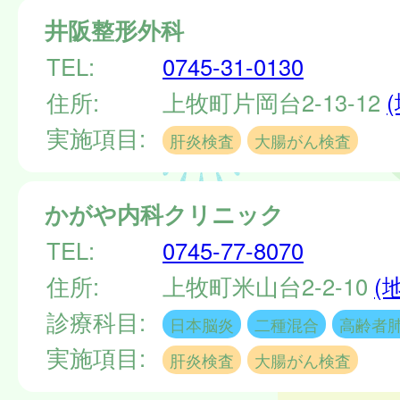
井阪整形外科
TEL:
0745-31-0130
住所:
上牧町片岡台2-13-12
実施項目:
肝炎検査
大腸がん検査
かがや内科クリニック
TEL:
0745-77-8070
住所:
上牧町米山台2-2-10
(
診療科目:
日本脳炎
二種混合
高齢者
実施項目:
肝炎検査
大腸がん検査