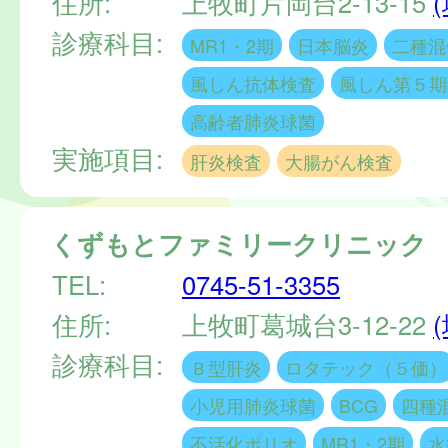
住所:
上牧町片岡台2-13-15
診療科目:
MR1・2期
日本脳炎
二種混
風しん抗体検査
風しん第５期
高齢者肺炎球菌
実施項目:
肝炎検査
大腸がん検査
くずもとファミリークリニック
TEL:
0745-51-3355
住所:
上牧町葛城台3-12-22
診療科目:
Ｂ型肝炎
ロタテック（５価）
小児用肺炎球菌
BCG
四種
不活化ポリオ
MR1・2期
水