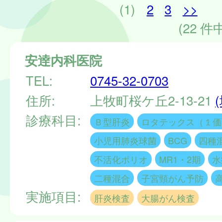
(1)
2
3
>>
(22 件中
安逹内科医院
TEL:
0745-32-0703
住所:
上牧町桜ケ丘2-13-21
診療科目:
Ｂ型肝炎
ロタテックス（１価
小児用肺炎球菌
BCG
四種
不活化ポリオ
MR1・2期
水
二種混合
子宮頸がん予防
実施項目:
肝炎検査
大腸がん検査