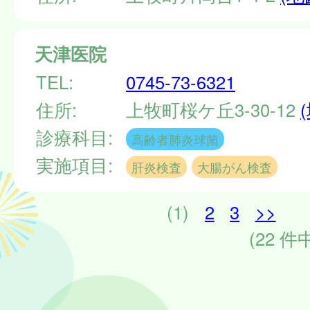
天津医院
TEL:
0745-73-6321
住所:
上牧町桜ケ丘3-30-12
診療科目:
高齢者肺炎球菌
実施項目:
肝炎検査
大腸がん検査
(1)
2
3
>>
(22 件中