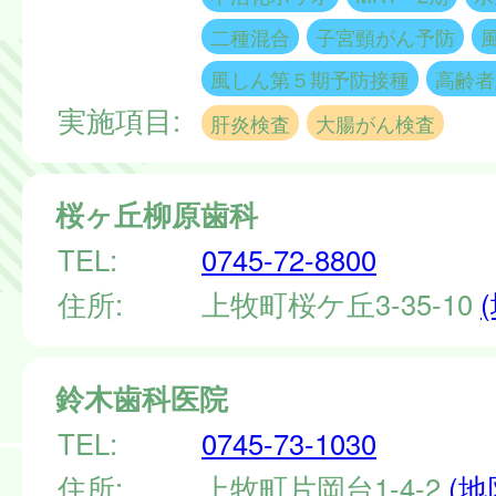
二種混合
子宮頸がん予防
風しん第５期予防接種
高齢者
実施項目:
肝炎検査
大腸がん検査
桜ヶ丘柳原歯科
TEL:
0745-72-8800
住所:
上牧町桜ケ丘3-35-10
鈴木歯科医院
TEL:
0745-73-1030
住所:
上牧町片岡台1-4-2
(地