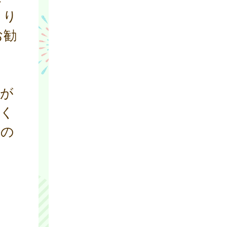
より
お勧
応が
づく
法の
ま