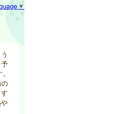
nguage
▼
よう
を予
す。
病の
ます
熱や
ま