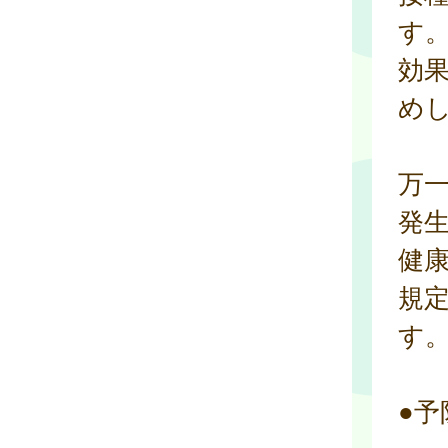
す
効
め
万
発
健
規
す
●予