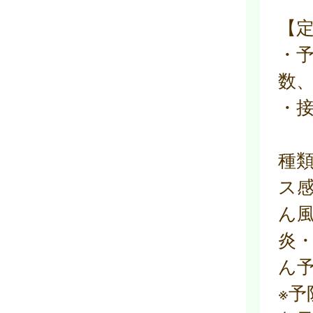
【
・
数
・
種
ス感
ん風
炎
ん予
※