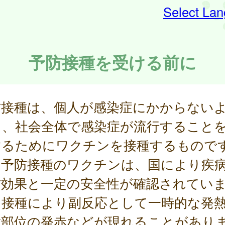
Select La
予防接種を受ける前に
防接種は、個人が感染症にかからない
し、社会全体で感染症が流行すること
するためにワクチンを接種するもので
期予防接種のワクチンは、国により疾
防効果と一定の安全性が確認されてい
、接種により副反応として一時的な発
種部位の発赤などが現れることがあり