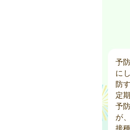
予
に
防
定
予
が
接