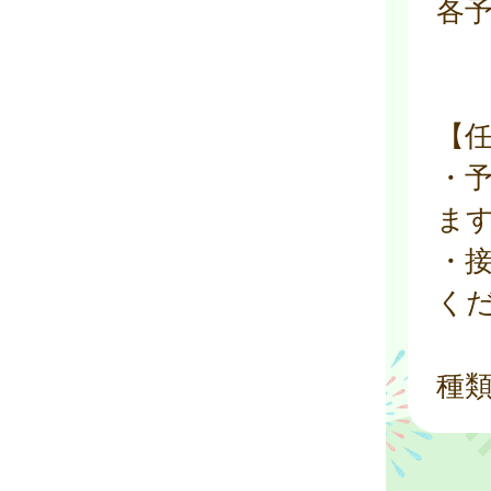
各
【
・
ま
・
く
種